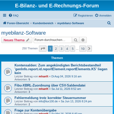
E-Bilanz- und E-Rechnungs-Forum
FAQ
Registrieren
Anmelden
S
Foren-Übersicht
Kundenbereich
myebilanz-Software
u
myebilanz-Software
c
Suche
Erweiterte Suche
Neues Thema
h
e
Seite
1
von
10
1
2
3
4
5
10
Nächste
250 Themen
…
Themen
Kontensalden: Zum angekündigten Berichtsbestandteil
'genInfo.report.id.reportElement.reportElements.KS' liegen
kein
Letzter Beitrag von
mhanft
«
Di Aug 04, 2026 9:16 am
Antworten:
5
Fibu-XBRL-Zuordnung über CSV-Saldendatei
Letzter Beitrag von
mhanft
«
Sa Jul 11, 2026 8:52 am
Antworten:
3
Fehlermeldung trotz korrekter Steuernummer
Letzter Beitrag von
info@lux100.de
«
Sa Jun 13, 2026 8:24 pm
Antworten:
2
Frage zur Kontenübergabe
Letzter Beitrag von
mhanft
«
Sa Mai 16, 2026 6:40 pm