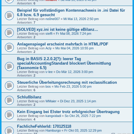
Antworten:
6
Beispiel für vollständigen Kontennachweis in .ini Datei für
6.8 bzw. 6.9 gesucht
Letzter Beitrag von
no0ne007
«
Mi Mai 13, 2026 2:50 pm
Antworten:
7
[SOLVED] xyz.ini ist keine gültige eBilanz...
Letzter Beitrag von
steffi
«
Fr Mai 08, 2026 7:24 pm
Antworten:
2
Anlagenspiegel erscheint mehrfach in HTML/PDF
Letzter Beitrag von
Acly
«
Mo Mai 04, 2026 10:55 pm
Antworten:
2
Bug in BASIS 2.2.0.2(?): leerer Tag
specialAccountingStandard blockiert Übermittlung
(Taxonomie 6.5)
Letzter Beitrag von
v-lee
«
Do Mär 12, 2026 3:00 pm
Antworten:
2
Steuerliche Überleitungsrechnung mit reclassification
Letzter Beitrag von
bos
«
Mo Feb 23, 2026 5:00 pm
Antworten:
6
Schlußbilanz
Letzter Beitrag von
WMaier
«
Di Dez 23, 2025 1:14 pm
Antworten:
2
Kein Eingang bei Elster trotz erfolgreicher Übertragung
Letzter Beitrag von
kangxidadi
«
So Okt 26, 2025 7:22 pm
Antworten:
4
FachlicheFehlerId: 170125118
Letzter Beitrag von
Hamburgo
«
Fr Okt 03, 2025 12:29 pm