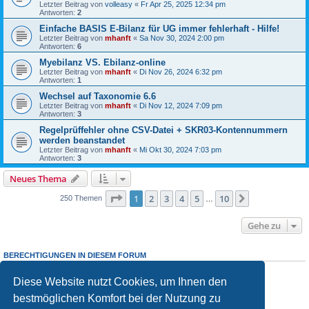
Letzter Beitrag von
volleasy
«
Fr Apr 25, 2025 12:34 pm
Antworten:
2
Einfache BASIS E-Bilanz für UG immer fehlerhaft - Hilfe!
Letzter Beitrag von
mhanft
«
Sa Nov 30, 2024 2:00 pm
Antworten:
6
Myebilanz VS. Ebilanz-online
Letzter Beitrag von
mhanft
«
Di Nov 26, 2024 6:32 pm
Antworten:
1
Wechsel auf Taxonomie 6.6
Letzter Beitrag von
mhanft
«
Di Nov 12, 2024 7:09 pm
Antworten:
3
Regelprüffehler ohne CSV-Datei + SKR03-Kontennummern
werden beanstandet
Letzter Beitrag von
mhanft
«
Mi Okt 30, 2024 7:03 pm
Antworten:
3
Neues Thema
Seite
1
von
10
1
2
3
4
5
10
Nächste
250 Themen
…
Gehe zu
BERECHTIGUNGEN IN DIESEM FORUM
Sie dürfen
keine
neuen Themen in diesem Forum erstellen.
Sie dürfen
keine
Antworten zu Themen in diesem Forum erstellen.
Diese Website nutzt Cookies, um Ihnen den
Sie dürfen Ihre Beiträge in diesem Forum
nicht
ändern.
bestmöglichen Komfort bei der Nutzung zu
Sie dürfen Ihre Beiträge in diesem Forum
nicht
löschen.
Sie dürfen
keine
Dateianhänge in diesem Forum erstellen.