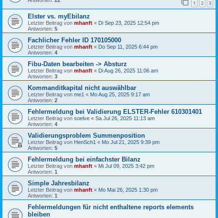
Antworten:
22
1
2
3
Elster vs. myEbilanz
Letzter Beitrag von
mhanft
«
Di Sep 23, 2025 12:54 pm
Antworten:
5
Fachlicher Fehler ID 170105000
Letzter Beitrag von
mhanft
«
Do Sep 11, 2025 6:44 pm
Antworten:
4
Fibu-Daten bearbeiten -> Absturz
Letzter Beitrag von
mhanft
«
Di Aug 26, 2025 11:06 am
Antworten:
3
Kommanditkapital nicht auswählbar
Letzter Beitrag von
me1
«
Mo Aug 25, 2025 9:17 am
Antworten:
2
Fehlermeldung bei Validierung ELSTER-Fehler 610301401
Letzter Beitrag von
soelve
«
Sa Jul 26, 2025 11:13 am
Antworten:
4
Validierungsproblem Summenposition
Letzter Beitrag von
HenSch1
«
Mo Jul 21, 2025 9:39 pm
Antworten:
5
Fehlermeldung bei einfachster Bilanz
Letzter Beitrag von
mhanft
«
Mi Jul 09, 2025 3:42 pm
Antworten:
1
Simple Jahresbilanz
Letzter Beitrag von
mhanft
«
Mo Mai 26, 2025 1:30 pm
Antworten:
1
Fehlermeldungen für nicht enthaltene reports elements
bleiben