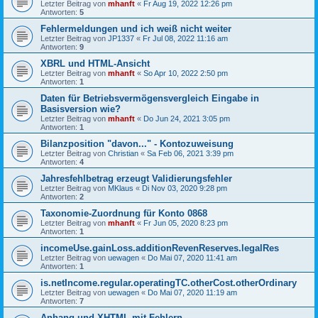
Letzter Beitrag von
mhanft
«
Fr Aug 19, 2022 12:26 pm
Antworten:
5
Fehlermeldungen und ich weiß nicht weiter
Letzter Beitrag von
JP1337
«
Fr Jul 08, 2022 11:16 am
Antworten:
9
XBRL und HTML-Ansicht
Letzter Beitrag von
mhanft
«
So Apr 10, 2022 2:50 pm
Antworten:
1
Daten für Betriebsvermögensvergleich Eingabe in
Basisversion wie?
Letzter Beitrag von
mhanft
«
Do Jun 24, 2021 3:05 pm
Antworten:
1
Bilanzposition "davon..." - Kontozuweisung
Letzter Beitrag von
Christian
«
Sa Feb 06, 2021 3:39 pm
Antworten:
4
Jahresfehlbetrag erzeugt Validierungsfehler
Letzter Beitrag von
MKlaus
«
Di Nov 03, 2020 9:28 pm
Antworten:
2
Taxonomie-Zuordnung für Konto 0868
Letzter Beitrag von
mhanft
«
Fr Jun 05, 2020 8:23 pm
Antworten:
1
incomeUse.gainLoss.additionRevenReserves.legalRes
Letzter Beitrag von
uewagen
«
Do Mai 07, 2020 11:41 am
Antworten:
1
is.netIncome.regular.operatingTC.otherCost.otherOrdinary
Letzter Beitrag von
uewagen
«
Do Mai 07, 2020 11:19 am
Antworten:
7
Anhang und XHTML mit Fehlern