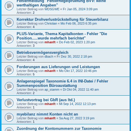
Fehlermeldung "FehlerRegelpruefung BVV: keine
werthaltigen Angaben"
Letzter Beitrag von
WDSGWE
«
Fr Jan 05, 2024 3:09 pm
Antworten:
2
Korrektur Drohverlustrückstellung für Steuerbilanz
Letzter Beitrag von
Christian
«
Mo Feb 06, 2023 6:35 pm
Antworten:
4
PLUS-Variante, Thema Kapitalkonten - Fehler "Die
Position.....wurde mehrfach berichtet"
Letzter Beitrag von
mhanft
«
Do Feb 02, 2023 1:20 pm
Antworten:
3
Betriebsvermögensvergleich
Letzter Beitrag von
dbach
«
Fr Dez 30, 2022 2:18 pm
Antworten:
4
Forderungen aus Lieferungen und Leistungen
Letzter Beitrag von
mhanft
«
Mo Okt 17, 2022 10:46 pm
Antworten:
5
Anlagenspiegel Taxonomie 6.4 in INI-Datei / Fehler
Summenposition Büroaustattung
Letzter Beitrag von
ap_stamm
«
Di Okt 04, 2022 11:40 am
Antworten:
2
Verlustvortrag bei GbR (aus ltd.)
Letzter Beitrag von
mhanft
«
Mi Sep 14, 2022 12:13 pm
Antworten:
1
myebilanz nimmt Konten nicht an
Letzter Beitrag von
mhanft
«
Sa Aug 27, 2022 3:19 pm
Antworten:
1
Zuordnung der Kontonummern zur Taxonomie