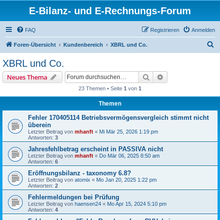
E-Bilanz- und E-Rechnungs-Forum
FAQ
Registrieren
Anmelden
S
Foren-Übersicht
Kundenbereich
XBRL und Co.
u
XBRL und Co.
c
Suche
Erweiterte Suche
Neues Thema
h
23 Themen • Seite
1
von
1
e
Themen
Fehler 170405114 Betriebsvermögensvergleich stimmt nicht
überein
Letzter Beitrag von
mhanft
«
Mi Mär 25, 2026 1:19 pm
Antworten:
3
Jahresfehlbetrag erscheint in PASSIVA nicht
Letzter Beitrag von
mhanft
«
Do Mär 06, 2025 8:50 am
Antworten:
6
Eröffnungsbilanz - taxonomy 6.8?
Letzter Beitrag von
atomix
«
Mo Jan 20, 2025 1:22 pm
Antworten:
2
Fehlermeldungen bei Prüfung
Letzter Beitrag von
haensen24
«
Mo Apr 15, 2024 5:10 pm
Antworten:
4