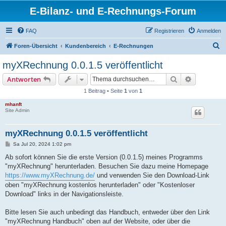
E-Bilanz- und E-Rechnungs-Forum
FAQ
Registrieren
Anmelden
S
Foren-Übersicht
Kundenbereich
E-Rechnungen
u
myXRechnung 0.0.1.5 veröffentlicht
c
Suche
Erweiterte
Antworten
h
1 Beitrag • Seite
1
von
1
e
mhanft
Site Admin
myXRechnung 0.0.1.5 veröffentlicht
B
Sa Jul 20, 2024 1:02 pm
e
i
Ab sofort können Sie die erste Version (0.0.1.5) meines Programms
t
"myXRechnung" herunterladen. Besuchen Sie dazu meine Homepage
r
a
https://www.myXRechnung.de/
und verwenden Sie den Download-Link
g
oben "myXRechnung kostenlos herunterladen" oder "Kostenloser
Download" links in der Navigationsleiste.
Bitte lesen Sie auch unbedingt das Handbuch, entweder über den Link
"myXRechnung Handbuch" oben auf der Website, oder über die