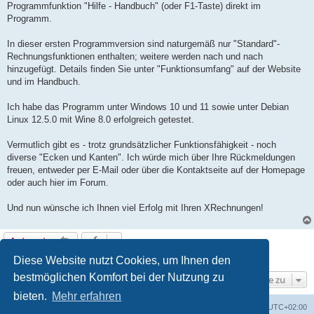
Programmfunktion "Hilfe - Handbuch" (oder F1-Taste) direkt im
Programm.
In dieser ersten Programmversion sind naturgemäß nur "Standard"-
Rechnungsfunktionen enthalten; weitere werden nach und nach
hinzugefügt. Details finden Sie unter "Funktionsumfang" auf der Website
und im Handbuch.
Ich habe das Programm unter Windows 10 und 11 sowie unter Debian
Linux 12.5.0 mit Wine 8.0 erfolgreich getestet.
Vermutlich gibt es - trotz grundsätzlicher Funktionsfähigkeit - noch
diverse "Ecken und Kanten". Ich würde mich über Ihre Rückmeldungen
freuen, entweder per E-Mail oder über die Kontaktseite auf der Homepage
oder auch hier im Forum.
Und nun wünsche ich Ihnen viel Erfolg mit Ihren XRechnungen!
Antworten
1 Beitrag • Seite
1
von
1
Diese Website nutzt Cookies, um Ihnen den
bestmöglichen Komfort bei der Nutzung zu
Gehe zu
bieten.
Mehr erfahren
Foren-Übersicht
Alle Cookies löschen
Alle Zeiten sind
UTC+02:00