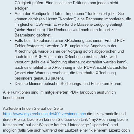
Gültigkeit prüfen. Eine inhaltliche Prüfung kann jedoch nicht
erfolgen!
Auch der Menüpunkt "Datei - Importieren" funktioniert jetzt. Sie
können damit (ab Lizenz "Komfort") eine Rechnung importieren, die
im gleichen CSV-Format wie für die Massenerzeugung vorliegt
(siehe Handbuch). Die Rechnung wird nach dem Import zur
Bearbeitung geöffnet.
Falls beim Extrahieren einer XRechnung aus einem Fremd-PDF
Fehler festgestellt werden (z.B. unplausible Angaben in der
XRechnung), wurde bisher der Vorgang sofort abgebrochen und
auch keine PDF-Ansicht der XRechnung erstellt. Jetzt wird
versucht (falls die XRechnung überhaupt extrahiert werden kann),
auch eine fehlerhafte XRechnung in der PDF-Ansicht darzustellen
(wobei eine Warnung erscheint, die fehlerhafte XRechnung
besonders genau zu prüfen).
Diverse kleinere optische, Bedienungs- und Fehlerkorrekturen.
Alle Funktionen sind im mitgelieferten PDF-Handbuch ausführlich
beschrieben.
Außerdem finden Sie auf der Seite
https://www.myxrechnung.de/400-versionen.php
die Lizenzmodelle und
deren Preise. Lizenzen können Sie über den Link "myXRechnung-Lizenz
freischalten" auf der Website kaufen. Unterjährige "Upgrades" sind
möglich (falls Sie sich während der Laufzeit einer "kleineren" Lizenz doch