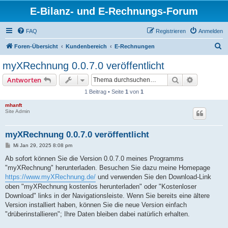
E-Bilanz- und E-Rechnungs-Forum
FAQ
Registrieren
Anmelden
S
Foren-Übersicht
Kundenbereich
E-Rechnungen
u
myXRechnung 0.0.7.0 veröffentlicht
c
Suche
Erweiterte
Antworten
h
1 Beitrag • Seite
1
von
1
e
mhanft
Site Admin
myXRechnung 0.0.7.0 veröffentlicht
B
Mi Jan 29, 2025 8:08 pm
e
i
Ab sofort können Sie die Version 0.0.7.0 meines Programms
t
"myXRechnung" herunterladen. Besuchen Sie dazu meine Homepage
r
a
https://www.myXRechnung.de/
und verwenden Sie den Download-Link
g
oben "myXRechnung kostenlos herunterladen" oder "Kostenloser
Download" links in der Navigationsleiste. Wenn Sie bereits eine ältere
Version installiert haben, können Sie die neue Version einfach
"drüberinstallieren"; Ihre Daten bleiben dabei natürlich erhalten.