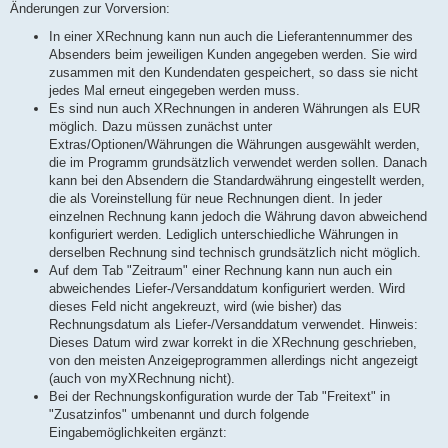
Änderungen zur Vorversion:
In einer XRechnung kann nun auch die Lieferantennummer des
Absenders beim jeweiligen Kunden angegeben werden. Sie wird
zusammen mit den Kundendaten gespeichert, so dass sie nicht
jedes Mal erneut eingegeben werden muss.
Es sind nun auch XRechnungen in anderen Währungen als EUR
möglich. Dazu müssen zunächst unter
Extras/Optionen/Währungen die Währungen ausgewählt werden,
die im Programm grundsätzlich verwendet werden sollen. Danach
kann bei den Absendern die Standardwährung eingestellt werden,
die als Voreinstellung für neue Rechnungen dient. In jeder
einzelnen Rechnung kann jedoch die Währung davon abweichend
konfiguriert werden. Lediglich unterschiedliche Währungen in
derselben Rechnung sind technisch grundsätzlich nicht möglich.
Auf dem Tab "Zeitraum" einer Rechnung kann nun auch ein
abweichendes Liefer-/Versanddatum konfiguriert werden. Wird
dieses Feld nicht angekreuzt, wird (wie bisher) das
Rechnungsdatum als Liefer-/Versanddatum verwendet. Hinweis:
Dieses Datum wird zwar korrekt in die XRechnung geschrieben,
von den meisten Anzeigeprogrammen allerdings nicht angezeigt
(auch von myXRechnung nicht).
Bei der Rechnungskonfiguration wurde der Tab "Freitext" in
"Zusatzinfos" umbenannt und durch folgende
Eingabemöglichkeiten ergänzt: