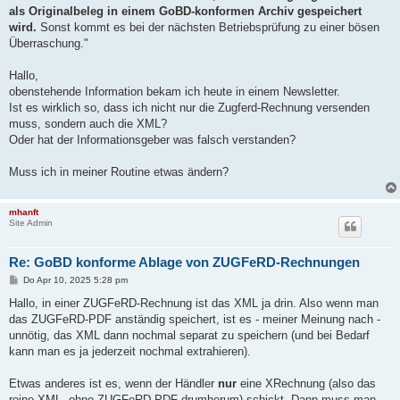
als Originalbeleg in einem GoBD-konformen Archiv gespeichert
wird.
Sonst kommt es bei der nächsten Betriebsprüfung zu einer bösen
Überraschung."
Hallo,
obenstehende Information bekam ich heute in einem Newsletter.
Ist es wirklich so, dass ich nicht nur die Zugferd-Rechnung versenden
muss, sondern auch die XML?
Oder hat der Informationsgeber was falsch verstanden?
Muss ich in meiner Routine etwas ändern?
mhanft
Site Admin
Re: GoBD konforme Ablage von ZUGFeRD-Rechnungen
B
Do Apr 10, 2025 5:28 pm
e
i
Hallo, in einer ZUGFeRD-Rechnung ist das XML ja drin. Also wenn man
t
das ZUGFeRD-PDF anständig speichert, ist es - meiner Meinung nach -
r
a
unnötig, das XML dann nochmal separat zu speichern (und bei Bedarf
g
kann man es ja jederzeit nochmal extrahieren).
Etwas anderes ist es, wenn der Händler
nur
eine XRechnung (also das
reine XML, ohne ZUGFeRD-PDF drumherum) schickt. Dann muss man