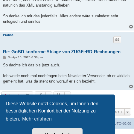
natürlich das XML anständig aufheben.
So denke ich mir das jedenfalls. Alles andere wäre zumindest sehr
unlogisch und sinnlos.
Prabha
Re: GoBD konforme Ablage von ZUGFeRD-Rechnungen
B
Do Apr 10, 2025 6:36 pm
e
i
So dachte ich das bis jetzt auch.
t
r
a
Ich werde noch mal nachfragen beim Newsletter-Versender, ob er wirklich
g
gemeint hat, was da steht und worauf er sich bezieht.
Antworten
3 Beiträge • Seite
1
von
1
Diese Website nutzt Cookies, um Ihnen den
bestmöglichen Komfort bei der Nutzung zu
Gehe zu
bieten.
Mehr erfahren
Foren-Übersicht
Alle Cookies löschen
Alle Zeiten sind
UTC+02:00