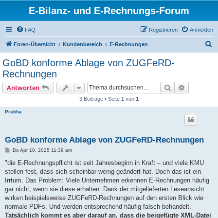
E-Bilanz- und E-Rechnungs-Forum
FAQ
Registrieren
Anmelden
S
Foren-Übersicht
Kundenbereich
E-Rechnungen
u
GoBD konforme Ablage von ZUGFeRD-
c
Rechnungen
h
Suche
Erweiterte
Antworten
e
3 Beiträge • Seite
1
von
1
Prabha
GoBD konforme Ablage von ZUGFeRD-Rechnungen
B
Do Apr 10, 2025 11:39 am
e
i
"die E-Rechnungspflicht ist seit Jahresbeginn in Kraft – und viele KMU
t
stellen fest, dass sich scheinbar wenig geändert hat. Doch das ist ein
r
a
Irrtum. Das Problem: Viele Unternehmen erkennen E-Rechnungen häufig
g
gar nicht, wenn sie diese erhalten. Dank der mitgelieferten Leseansicht
wirken beispielsweise ZUGFeRD-Rechnungen auf den ersten Blick wie
normale PDFs. Und werden entsprechend häufig falsch behandelt.
Tatsächlich kommt es aber darauf an, dass die beigefügte XML-Datei