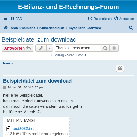
E-Bilanz- und E-Rechnungs-Forum
FAQ
Registrieren
Anmelden
S
Foren-Übersicht
Kundenbereich
myebilanz-Software
u
Beispieldatei zum download
c
Suche
Erweiterte
Antworten
h
1 Beitrag • Seite
1
von
1
e
franknh
Beispieldatei zum download
B
Mi Jan 31, 2024 5:35 pm
e
i
hier eine Beispieldatei,
t
kann man einfach umwandeln in eine ini
r
a
dann noch die daten verändern und los gehts.
g
Ist für eine MicroBilG
DATEIANHÄNGE
test2022.txt
(2.2 KiB) 1095-mal heruntergeladen