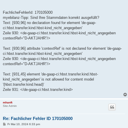
FachlicheFehlerId: 170105000
myebilanz-Tipp: Sind Ihre Stammdaten korrekt ausgefüllt?
Text: [930,96] no declaration found for element 'de-gaap-
ci:hbst.transfer.kind.hbst-kind_nicht_angegeben'
Zeile 930: <de-gaap-ci:hbst.transfer.kind.hbst-kind_nicht_angegeben
contextRef="D-AKTJAHR"/>
Text: [930,96] attribute 'contextRef' is not declared for element 'de-gaap-
ci:hbst.transfer.kind.hbst-kind_nicht_angegeben'
Zeile 930: <de-gaap-ci:hbst.transfer.kind.hbst-kind_nicht_angegeben
contextRef="D-AKTJAHR"/>
Text: [931,45] element 'de-gaap-ci:hbst.transfer.kind.hbst-
kind_nicht_angegeben' is not allowed for content model
'(hbst.transfer.kind.head)'
Zeile 931: </de-gaap-ci:hbst.transfer.kind>
mhanft
Site Admin
Re: Fachlicher Fehler ID 170105000
B
Fr Mai 10, 2024 6:33 pm
e