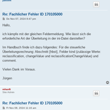
juesem
Re: Fachlicher Fehler ID 170105000
B
Do Nov 07, 2024 8:47 pm
e
i
Hallo,
t
r
a
ich kämpfe mit der gleichen Feldermeldung. Wie lässt sich die
g
erforderliche Art der Überleitung in der ini-Datei darstellen?
Im Handbuch finde ich dazu folgendes: Für die steuerliche
Überleitungsrechnung: Abschnitt [hbst], Felder kind (zulässige Werte:
reclassification, changeValue und reclassificationChangeValue) und
comment.
Vielen Dank im Voraus.
Jürgen
mhanft
Site Admin
Re: Fachlicher Fehler ID 170105000
B
Fr Nov 08, 2024 11:16 am