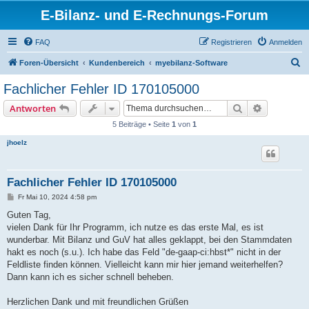
E-Bilanz- und E-Rechnungs-Forum
FAQ
Registrieren
Anmelden
S
Foren-Übersicht
Kundenbereich
myebilanz-Software
u
Fachlicher Fehler ID 170105000
c
Suche
Erweiterte
Antworten
h
5 Beiträge • Seite
1
von
1
e
jhoelz
Fachlicher Fehler ID 170105000
B
Fr Mai 10, 2024 4:58 pm
e
i
Guten Tag,
t
vielen Dank für Ihr Programm, ich nutze es das erste Mal, es ist
r
a
wunderbar. Mit Bilanz und GuV hat alles geklappt, bei den Stammdaten
g
hakt es noch (s.u.). Ich habe das Feld "de-gaap-ci:hbst*" nicht in der
Feldliste finden können. Vielleicht kann mir hier jemand weiterhelfen?
Dann kann ich es sicher schnell beheben.
Herzlichen Dank und mit freundlichen Grüßen