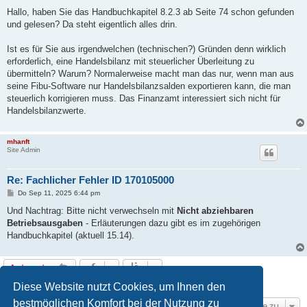
e
i
Hallo, haben Sie das Handbuchkapitel 8.2.3 ab Seite 74 schon gefunden
t
und gelesen? Da steht eigentlich alles drin.
r
a
g
Ist es für Sie aus irgendwelchen (technischen?) Gründen denn wirklich
erforderlich, eine Handelsbilanz mit steuerlicher Überleitung zu
übermitteln? Warum? Normalerweise macht man das nur, wenn man aus
seine Fibu-Software nur Handelsbilanzsalden exportieren kann, die man
steuerlich korrigieren muss. Das Finanzamt interessiert sich nicht für
Handelsbilanzwerte.
mhanft
Site Admin
Re: Fachlicher Fehler ID 170105000
B
Do Sep 11, 2025 6:44 pm
e
i
Und Nachtrag: Bitte nicht verwechseln mit
Nicht abziehbaren
t
Betriebsausgaben
- Erläuterungen dazu gibt es im zugehörigen
r
a
Handbuchkapitel (aktuell 15.14).
g
Antworten
5 Beiträge • Seite
1
von
1
Diese Website nutzt Cookies, um Ihnen den
bestmöglichen Komfort bei der Nutzung zu
Gehe zu