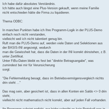
Ich habe dafür absolutes Verständnis.
Ich hätte auch längst eine Plus-Version gekauft, wenn meine Familie
nicht entschieden hätte die Firma zu liquidieren.
Thema ODBC:
In manchen Punkten habe ich Ihre Programm-Logik in der PLUS-Demo
einfach noch nicht verstanden,
vielleicht weil ich nicht talentiert genug bin.
Ruft man die PLUS-Demo auf, werden viele Daten und Selektionen aus
der BASIS-INI angezeigt, wodurch
man die Gewissheit hat, dass die Daten in der INI korrekt drinstehen, z.B.
unter Zertifikat.
Unter FiBu-Daten bleibt es fest bei "direkte Betragsangabe", was
zumindest bei mir für Verunsicherung
sorgt.
"Die Fehlermeldung besagt, dass im Betriebsvermögensvergleich nichts
drin steht ..."
Das mag sein, aber gesichert ist, dass in allen Konten ein Saldo <> 0 drin
steht,
vielleicht nicht mathematisch nicht korrekt, aber auf jeden Fall vorhanden.
Ihr Programm scheint perfekt, nur leider schreibt es kein Protokoll was in