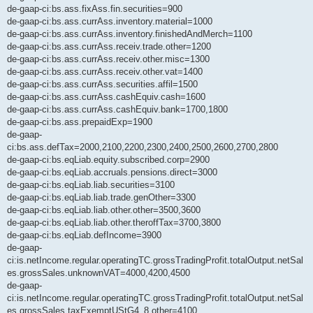
de-gaap-ci:bs.ass.fixAss.fin.securities=900
de-gaap-ci:bs.ass.currAss.inventory.material=1000
de-gaap-ci:bs.ass.currAss.inventory.finishedAndMerch=1100
de-gaap-ci:bs.ass.currAss.receiv.trade.other=1200
de-gaap-ci:bs.ass.currAss.receiv.other.misc=1300
de-gaap-ci:bs.ass.currAss.receiv.other.vat=1400
de-gaap-ci:bs.ass.currAss.securities.affil=1500
de-gaap-ci:bs.ass.currAss.cashEquiv.cash=1600
de-gaap-ci:bs.ass.currAss.cashEquiv.bank=1700,1800
de-gaap-ci:bs.ass.prepaidExp=1900
de-gaap-
ci:bs.ass.defTax=2000,2100,2200,2300,2400,2500,2600,2700,2800
de-gaap-ci:bs.eqLiab.equity.subscribed.corp=2900
de-gaap-ci:bs.eqLiab.accruals.pensions.direct=3000
de-gaap-ci:bs.eqLiab.liab.securities=3100
de-gaap-ci:bs.eqLiab.liab.trade.genOther=3300
de-gaap-ci:bs.eqLiab.liab.other.other=3500,3600
de-gaap-ci:bs.eqLiab.liab.other.theroffTax=3700,3800
de-gaap-ci:bs.eqLiab.defIncome=3900
de-gaap-
ci:is.netIncome.regular.operatingTC.grossTradingProfit.totalOutput.netSal
es.grossSales.unknownVAT=4000,4200,4500
de-gaap-
ci:is.netIncome.regular.operatingTC.grossTradingProfit.totalOutput.netSal
es.grossSales.taxExemptUStG4_8.other=4100