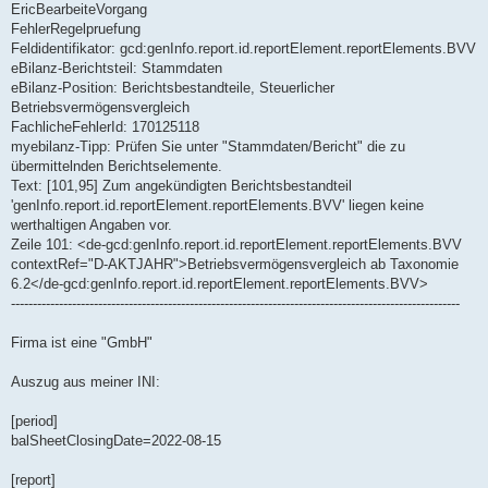
EricBearbeiteVorgang
FehlerRegelpruefung
Feldidentifikator: gcd:genInfo.report.id.reportElement.reportElements.BVV
eBilanz-Berichtsteil: Stammdaten
eBilanz-Position: Berichtsbestandteile, Steuerlicher
Betriebsvermögensvergleich
FachlicheFehlerId: 170125118
myebilanz-Tipp: Prüfen Sie unter "Stammdaten/Bericht" die zu
übermittelnden Berichtselemente.
Text: [101,95] Zum angekündigten Berichtsbestandteil
'genInfo.report.id.reportElement.reportElements.BVV' liegen keine
werthaltigen Angaben vor.
Zeile 101: <de-gcd:genInfo.report.id.reportElement.reportElements.BVV
contextRef="D-AKTJAHR">Betriebsvermögensvergleich ab Taxonomie
6.2</de-gcd:genInfo.report.id.reportElement.reportElements.BVV>
-------------------------------------------------------------------------------------------------------
Firma ist eine "GmbH"
Auszug aus meiner INI:
[period]
balSheetClosingDate=2022-08-15
[report]