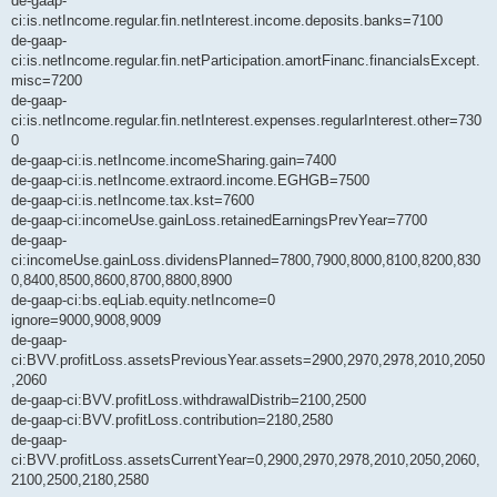
de-gaap-
ci:is.netIncome.regular.fin.netInterest.income.deposits.banks=7100
de-gaap-
ci:is.netIncome.regular.fin.netParticipation.amortFinanc.financialsExcept.
misc=7200
de-gaap-
ci:is.netIncome.regular.fin.netInterest.expenses.regularInterest.other=730
0
de-gaap-ci:is.netIncome.incomeSharing.gain=7400
de-gaap-ci:is.netIncome.extraord.income.EGHGB=7500
de-gaap-ci:is.netIncome.tax.kst=7600
de-gaap-ci:incomeUse.gainLoss.retainedEarningsPrevYear=7700
de-gaap-
ci:incomeUse.gainLoss.dividensPlanned=7800,7900,8000,8100,8200,830
0,8400,8500,8600,8700,8800,8900
de-gaap-ci:bs.eqLiab.equity.netIncome=0
ignore=9000,9008,9009
de-gaap-
ci:BVV.profitLoss.assetsPreviousYear.assets=2900,2970,2978,2010,2050
,2060
de-gaap-ci:BVV.profitLoss.withdrawalDistrib=2100,2500
de-gaap-ci:BVV.profitLoss.contribution=2180,2580
de-gaap-
ci:BVV.profitLoss.assetsCurrentYear=0,2900,2970,2978,2010,2050,2060,
2100,2500,2180,2580