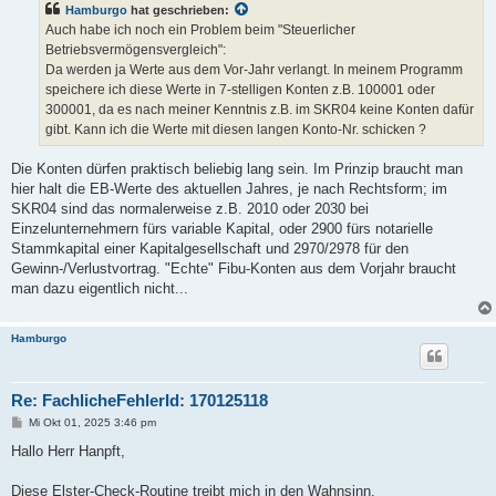
Hamburgo
hat geschrieben:
Auch habe ich noch ein Problem beim "Steuerlicher
Betriebsvermögensvergleich":
Da werden ja Werte aus dem Vor-Jahr verlangt. In meinem Programm
speichere ich diese Werte in 7-stelligen Konten z.B. 100001 oder
300001, da es nach meiner Kenntnis z.B. im SKR04 keine Konten dafür
gibt. Kann ich die Werte mit diesen langen Konto-Nr. schicken ?
Die Konten dürfen praktisch beliebig lang sein. Im Prinzip braucht man
hier halt die EB-Werte des aktuellen Jahres, je nach Rechtsform; im
SKR04 sind das normalerweise z.B. 2010 oder 2030 bei
Einzelunternehmern fürs variable Kapital, oder 2900 fürs notarielle
Stammkapital einer Kapitalgesellschaft und 2970/2978 für den
Gewinn-/Verlustvortrag. "Echte" Fibu-Konten aus dem Vorjahr braucht
man dazu eigentlich nicht...
Hamburgo
Re: FachlicheFehlerId: 170125118
B
Mi Okt 01, 2025 3:46 pm
e
i
Hallo Herr Hanpft,
t
r
a
Diese Elster-Check-Routine treibt mich in den Wahnsinn.