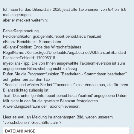
g
Ich habe für das Bilanz-Jahr 2025 jetzt alle Taxonomien von 6.4 bis 6.8
mal eingetragen,
aber er meckert weiterhin:
FehlerRegelpruefung
Feldidentifikator: gcd:genInfo.report.period.fiscalYearEnd
eBilanz-Berichtsteil: Stammdaten
eBilanz-Position: Ende des Wirtschaftsjahres
RegelName: /Kontext/gcd/UnerlaubteAngabeEndeWJBilanzartStandard
FachlicheFehlerId: 170205018
myebilanz-Tipp: Die von Ihnen ausgewählte Taxonomieversion ist zum
angegebenen Bilanzstichtag nicht zulässig.
Rufen Sie die Programmfunktion "Bearbeiten - Stammdaten bearbeiten"
auf, gehen Sie auf den Tab
"Bericht" und wählen Sie bei "Taxonomie" eine Version aus, die für Ihren
Bilanzstichtag zulässig ist.
Text: Das unter 'genInfo.report.period.fiscalYearEnd' angegebene Datum
fällt nicht in den für die gewählte Bilanzart festgelegten
Anwendungszeitraum der Taxonomieversion.
Liegt es evtl. an Meldung im angehängten Bild, wegen unserem
"verschobenen" Geschäfts-Jahr ?
DATEIANHÄNGE