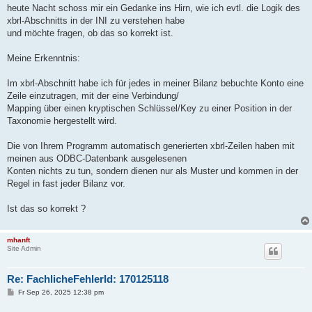
a
heute Nacht schoss mir ein Gedanke ins Hirn, wie ich evtl. die Logik des
g
xbrl-Abschnitts in der INI zu verstehen habe
und möchte fragen, ob das so korrekt ist.
Meine Erkenntnis:
Im xbrl-Abschnitt habe ich für jedes in meiner Bilanz bebuchte Konto eine
Zeile einzutragen, mit der eine Verbindung/
Mapping über einen kryptischen Schlüssel/Key zu einer Position in der
Taxonomie hergestellt wird.
Die von Ihrem Programm automatisch generierten xbrl-Zeilen haben mit
meinen aus ODBC-Datenbank ausgelesenen
Konten nichts zu tun, sondern dienen nur als Muster und kommen in der
Regel in fast jeder Bilanz vor.
Ist das so korrekt ?
mhanft
Site Admin
Re: FachlicheFehlerId: 170125118
B
Fr Sep 26, 2025 12:38 pm
e
i