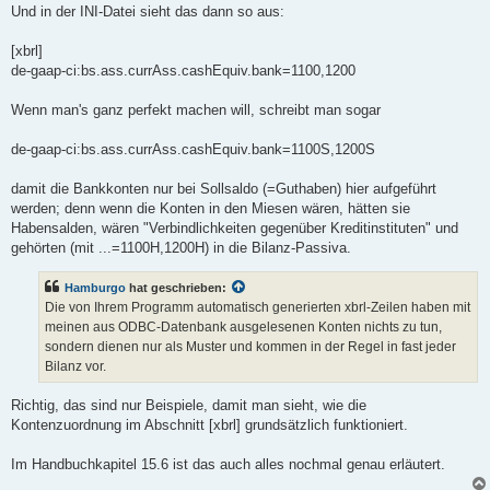
Und in der INI-Datei sieht das dann so aus:
[xbrl]
de-gaap-ci:bs.ass.currAss.cashEquiv.bank=1100,1200
Wenn man's ganz perfekt machen will, schreibt man sogar
de-gaap-ci:bs.ass.currAss.cashEquiv.bank=1100S,1200S
damit die Bankkonten nur bei Sollsaldo (=Guthaben) hier aufgeführt
werden; denn wenn die Konten in den Miesen wären, hätten sie
Habensalden, wären "Verbindlichkeiten gegenüber Kreditinstituten" und
gehörten (mit ...=1100H,1200H) in die Bilanz-Passiva.
Hamburgo
hat geschrieben:
Die von Ihrem Programm automatisch generierten xbrl-Zeilen haben mit
meinen aus ODBC-Datenbank ausgelesenen Konten nichts zu tun,
sondern dienen nur als Muster und kommen in der Regel in fast jeder
Bilanz vor.
Richtig, das sind nur Beispiele, damit man sieht, wie die
Kontenzuordnung im Abschnitt [xbrl] grundsätzlich funktioniert.
Im Handbuchkapitel 15.6 ist das auch alles nochmal genau erläutert.