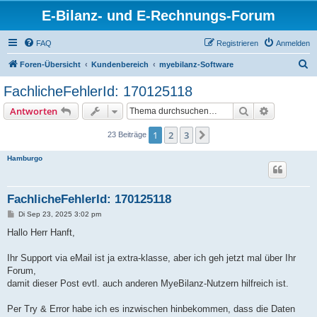
E-Bilanz- und E-Rechnungs-Forum
FAQ
Registrieren
Anmelden
S
Foren-Übersicht
Kundenbereich
myebilanz-Software
u
FachlicheFehlerId: 170125118
c
Suche
Erweiterte
Antworten
h
e
1
2
3
Nächste
23 Beiträge
Hamburgo
FachlicheFehlerId: 170125118
B
Di Sep 23, 2025 3:02 pm
e
i
Hallo Herr Hanft,
t
r
a
Ihr Support via eMail ist ja extra-klasse, aber ich geh jetzt mal über Ihr
g
Forum,
damit dieser Post evtl. auch anderen MyeBilanz-Nutzern hilfreich ist.
Per Try & Error habe ich es inzwischen hinbekommen, dass die Daten