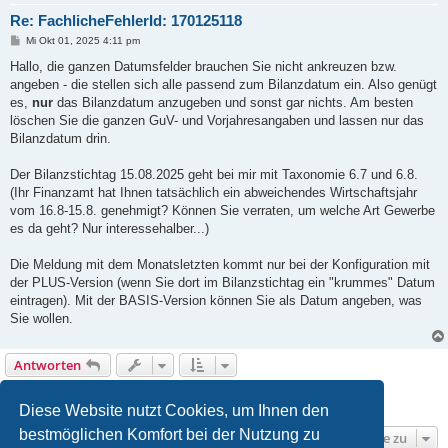
Re: FachlicheFehlerId: 170125118
B
Mi Okt 01, 2025 4:11 pm
e
i
Hallo, die ganzen Datumsfelder brauchen Sie nicht ankreuzen bzw.
t
angeben - die stellen sich alle passend zum Bilanzdatum ein. Also genügt
r
a
es,
nur
das Bilanzdatum anzugeben und sonst gar nichts. Am besten
g
löschen Sie die ganzen GuV- und Vorjahresangaben und lassen nur das
Bilanzdatum drin.
Der Bilanzstichtag 15.08.2025 geht bei mir mit Taxonomie 6.7 und 6.8.
(Ihr Finanzamt hat Ihnen tatsächlich ein abweichendes Wirtschaftsjahr
vom 16.8-15.8. genehmigt? Können Sie verraten, um welche Art Gewerbe
es da geht? Nur interessehalber...)
Die Meldung mit dem Monatsletzten kommt nur bei der Konfiguration mit
der PLUS-Version (wenn Sie dort im Bilanzstichtag ein "krummes" Datum
eintragen). Mit der BASIS-Version können Sie als Datum angeben, was
Sie wollen.
Antworten
1
2
3
Nächste
23 Beiträge
Diese Website nutzt Cookies, um Ihnen den
bestmöglichen Komfort bei der Nutzung zu
Gehe zu