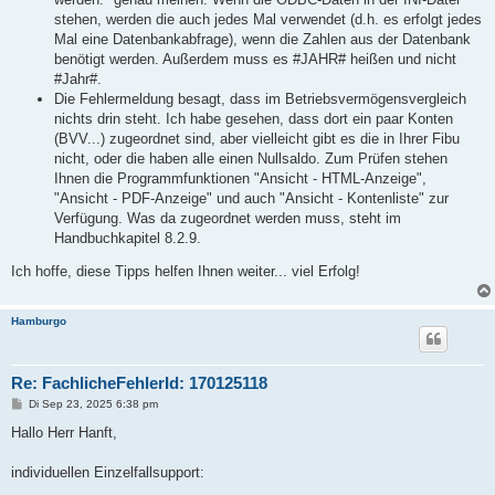
stehen, werden die auch jedes Mal verwendet (d.h. es erfolgt jedes
Mal eine Datenbankabfrage), wenn die Zahlen aus der Datenbank
benötigt werden. Außerdem muss es #JAHR# heißen und nicht
#Jahr#.
Die Fehlermeldung besagt, dass im Betriebsvermögensvergleich
nichts drin steht. Ich habe gesehen, dass dort ein paar Konten
(BVV...) zugeordnet sind, aber vielleicht gibt es die in Ihrer Fibu
nicht, oder die haben alle einen Nullsaldo. Zum Prüfen stehen
Ihnen die Programmfunktionen "Ansicht - HTML-Anzeige",
"Ansicht - PDF-Anzeige" und auch "Ansicht - Kontenliste" zur
Verfügung. Was da zugeordnet werden muss, steht im
Handbuchkapitel 8.2.9.
Ich hoffe, diese Tipps helfen Ihnen weiter... viel Erfolg!
Hamburgo
Re: FachlicheFehlerId: 170125118
B
Di Sep 23, 2025 6:38 pm
e
i
Hallo Herr Hanft,
t
r
a
individuellen Einzelfallsupport:
g