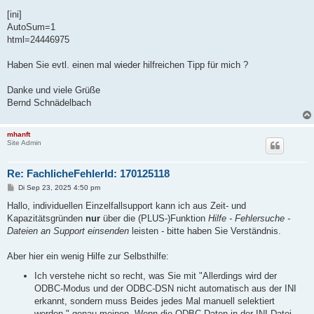
[ini]
AutoSum=1
html=24446975
Haben Sie evtl. einen mal wieder hilfreichen Tipp für mich ?
Danke und viele Grüße
Bernd Schnädelbach
mhanft
Site Admin
Re: FachlicheFehlerId: 170125118
B
Di Sep 23, 2025 4:50 pm
e
i
Hallo, individuellen Einzelfallsupport kann ich aus Zeit- und
t
Kapazitätsgründen
nur
über die (PLUS-)Funktion
Hilfe - Fehlersuche -
r
a
Dateien an Support einsenden
leisten - bitte haben Sie Verständnis.
g
Aber hier ein wenig Hilfe zur Selbsthilfe:
Ich verstehe nicht so recht, was Sie mit "Allerdings wird der
ODBC-Modus und der ODBC-DSN nicht automatisch aus der INI
erkannt, sondern muss Beides jedes Mal manuell selektiert
werden." genau meinen. Wenn die ODBC-Daten in der INI-Datei