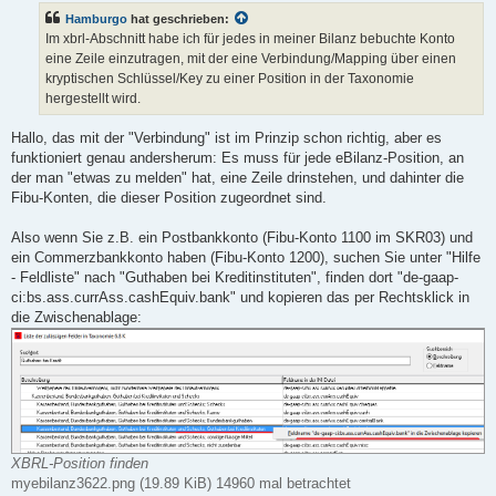
t
Hamburgo
hat geschrieben:
r
a
Im xbrl-Abschnitt habe ich für jedes in meiner Bilanz bebuchte Konto
g
eine Zeile einzutragen, mit der eine Verbindung/Mapping über einen
kryptischen Schlüssel/Key zu einer Position in der Taxonomie
hergestellt wird.
Hallo, das mit der "Verbindung" ist im Prinzip schon richtig, aber es
funktioniert genau andersherum: Es muss für jede eBilanz-Position, an
der man "etwas zu melden" hat, eine Zeile drinstehen, und dahinter die
Fibu-Konten, die dieser Position zugeordnet sind.
Also wenn Sie z.B. ein Postbankkonto (Fibu-Konto 1100 im SKR03) und
ein Commerzbankkonto haben (Fibu-Konto 1200), suchen Sie unter "Hilfe
- Feldliste" nach "Guthaben bei Kreditinstituten", finden dort "de-gaap-
ci:bs.ass.currAss.cashEquiv.bank" und kopieren das per Rechtsklick in
die Zwischenablage:
XBRL-Position finden
myebilanz3622.png (19.89 KiB) 14960 mal betrachtet