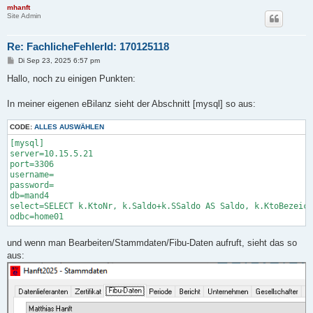
mhanft
Site Admin
Re: FachlicheFehlerId: 170125118
B
Di Sep 23, 2025 6:57 pm
e
i
Hallo, noch zu einigen Punkten:
t
r
a
In meiner eigenen eBilanz sieht der Abschnitt [mysql] so aus:
g
CODE:
ALLES AUSWÄHLEN
[mysql]

server=10.15.5.21

port=3306

username=

password=

db=mand4

select=SELECT k.KtoNr, k.Saldo+k.SSaldo AS Saldo, k.KtoBezeich
odbc=home01
und wenn man Bearbeiten/Stammdaten/Fibu-Daten aufruft, sieht das so
aus: