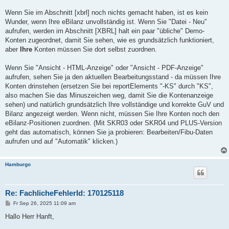
Wenn Sie im Abschnitt [xbrl] noch nichts gemacht haben, ist es kein
Wunder, wenn Ihre eBilanz unvollständig ist. Wenn Sie "Datei - Neu"
aufrufen, werden im Abschnitt [XBRL] halt ein paar "übliche" Demo-
Konten zugeordnet, damit Sie sehen, wie es grundsätzlich funktioniert,
aber
Ihre
Konten müssen Sie dort selbst zuordnen.
Wenn Sie "Ansicht - HTML-Anzeige" oder "Ansicht - PDF-Anzeige"
aufrufen, sehen Sie ja den aktuellen Bearbeitungsstand - da müssen Ihre
Konten drinstehen (ersetzen Sie bei reportElements "-KS" durch "KS",
also machen Sie das Minuszeichen weg, damit Sie die Kontenanzeige
sehen) und natürlich grundsätzlich Ihre vollständige und korrekte GuV und
Bilanz angezeigt werden. Wenn nicht, müssen Sie Ihre Konten noch den
eBilanz-Positionen zuordnen. (Mit SKR03 oder SKR04 und PLUS-Version
geht das automatisch, können Sie ja probieren: Bearbeiten/Fibu-Daten
aufrufen und auf "Automatik" klicken.)
Hamburgo
Re: FachlicheFehlerId: 170125118
B
Fr Sep 26, 2025 11:09 am
e
i
Hallo Herr Hanft,
t
r