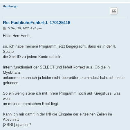
Hamburgo
Re: FachlicheFehlerId: 170125118
B
Di Sep 30, 2025 4:43 pm
e
i
Hallo Herr Hanft,
t
r
a
so, ich habe meinem Programm jetzt beigegracht, dass es in der 4.
g
Spalte
die Xbrl-ID zu jedem Konto schickt.
Intern funktioniert der SELECT und liefert korrekt aus. Ob die in
MyeBilanz
ankommen kann ich ja leider nicht überprüfen, zumindest habe ich nichts
gefunden.
So ein wenig stehe ich mit Ihrem Programm noch auf Kriegsfuss, was
wohl
an meinem komischen Kopf liegt.
Kann ich mir damit in der INI die Eingabe der einzelnen Zeilen im
Abschnitt
[XBRL] sparen ?