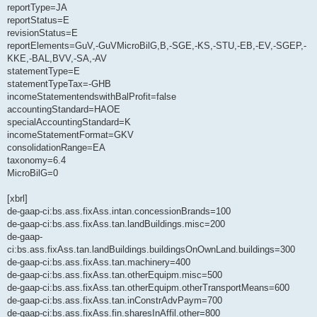
reportType=JA
reportStatus=E
revisionStatus=E
reportElements=GuV,-GuVMicroBilG,B,-SGE,-KS,-STU,-EB,-EV,-SGEP,-
KKE,-BAL,BVV,-SA,-AV
statementType=E
statementTypeTax=-GHB
incomeStatementendswithBalProfit=false
accountingStandard=HAOE
specialAccountingStandard=K
incomeStatementFormat=GKV
consolidationRange=EA
taxonomy=6.4
MicroBilG=0
[xbrl]
de-gaap-ci:bs.ass.fixAss.intan.concessionBrands=100
de-gaap-ci:bs.ass.fixAss.tan.landBuildings.misc=200
de-gaap-
ci:bs.ass.fixAss.tan.landBuildings.buildingsOnOwnLand.buildings=300
de-gaap-ci:bs.ass.fixAss.tan.machinery=400
de-gaap-ci:bs.ass.fixAss.tan.otherEquipm.misc=500
de-gaap-ci:bs.ass.fixAss.tan.otherEquipm.otherTransportMeans=600
de-gaap-ci:bs.ass.fixAss.tan.inConstrAdvPaym=700
de-gaap-ci:bs.ass.fixAss.fin.sharesInAffil.other=800