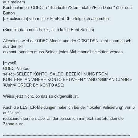
aus meinem
Kontenplan per ODBC in "Bearbeiten/Stammdaten/Fibu-Daten" über den
Button
[aktualisieren] von meiner FireBird-Db erfolgreich abgerufen.
(Sind bis dato noch Fake-, also keine Echt-Salden)
Allerdings wird der ODBC-Modus und der ODBC-DSN nicht automatisch
aus der INI
erkannt, sondern muss Beides jedes Mal manuell selektiert werden.
[mysql]
ODBC=Veritas
select=SELECT KONTO, SALDO, BEZEICHNUNG FROM
KONTENPLAN WHERE KONTO BETWEEN '1' AND '8889' AND JAHR =
'#Jahr#' ORDER BY KONTO ASC;
Weiss jetzt nicht, ob das so ok/gewollt ist.
Auch die ELSTER-Meldungen habe ich bei der "lokalen Validierung" von 5
auf "eine"
reduzieren können, aber an der beisse ich mir jetzt seit Stunden die
Zähne aus:
-------------------------------------------------------------------------------------------------------