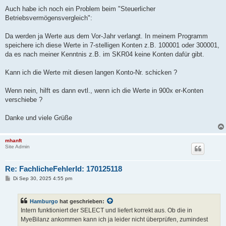
Auch habe ich noch ein Problem beim "Steuerlicher
Betriebsvermögensvergleich":
Da werden ja Werte aus dem Vor-Jahr verlangt. In meinem Programm
speichere ich diese Werte in 7-stelligen Konten z.B. 100001 oder 300001,
da es nach meiner Kenntnis z.B. im SKR04 keine Konten dafür gibt.
Kann ich die Werte mit diesen langen Konto-Nr. schicken ?
Wenn nein, hilft es dann evtl., wenn ich die Werte in 900x er-Konten
verschiebe ?
Danke und viele Grüße
mhanft
Site Admin
Re: FachlicheFehlerId: 170125118
B
Di Sep 30, 2025 4:55 pm
e
i
t
Hamburgo
hat geschrieben:
r
a
Intern funktioniert der SELECT und liefert korrekt aus. Ob die in
g
MyeBilanz ankommen kann ich ja leider nicht überprüfen, zumindest